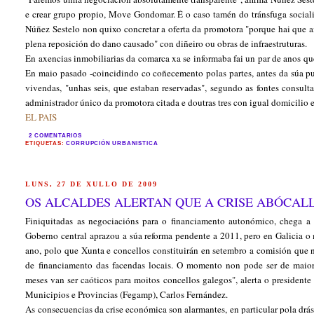
e crear grupo propio, Move Gondomar. É o caso tamén do tránsfuga sociali
Núñez Sestelo non quixo concretar a oferta da promotora "porque hai que a
plena reposición do dano causado" con diñeiro ou obras de infraestruturas.
En axencias inmobiliarias da comarca xa se informaba fai un par de anos 
En maio pasado -coincidindo co coñecemento polas partes, antes da súa p
vivendas, "unhas seis, que estaban reservadas", segundo as fontes consult
administrador único da promotora citada e doutras tres con igual domicilio
EL PAIS
2 COMENTARIOS
ETIQUETAS:
CORRUPCIÓN URBANISTICA
LUNS, 27 DE XULLO DE 2009
OS ALCALDES ALERTAN QUE A CRISE ABÓCALL
Finiquitadas as negociacións para o financiamento autonómico, chega a
Goberno central aprazou a súa reforma pendente a 2011, pero en Galicia o
ano, polo que Xunta e concellos constituirán en setembro a comisión que
de financiamento das facendas locais. O momento non pode ser de maior
meses van ser caóticos para moitos concellos galegos", alerta o president
Municipios e Provincias (Fegamp), Carlos Fernández.
As consecuencias da crise económica son alarmantes, en particular pola drás