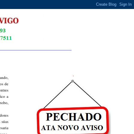
.
zando,
os de
entres
ico a
pobo,
dores
 súas
esaria