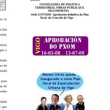
ue se
a das
.
rial,
resos
que o
ríodo
es da
.
asada
á para
ma de
nunha
idade
", que