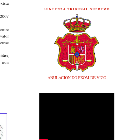
xista
SENTENZA TRIBUNAL SUPREMO
 2007
entre
valor
erese
ións,
l non
ANULACIÓN DO PXOM DE VIGO