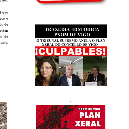
ngano,
l que
ece e
.
ado de
estan
co de
ente,
.