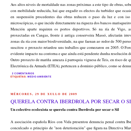
Aos altos niveis de mortaldade nas zonas próximas a este tipo de obras, sob
con mobilidade reducida, hai que engadir os efectos da turbidez que ocas
en suspensión procedentes das obras reducen o paso da luz e con iso a
microscópicas, o que incide directamente na riqueza dos bancos marisqueiro
Mención aparte requiren os portos deportivos. Só na ría de Vigo, as
proxectadas en Cangas, fronte á antiga conserveira Massó, afectarán irre
zonas da ría con maior biodiversidade, na que faenan ao redor de 500 perso
suscitou o proxecto retardou uns traballos que comezaron en 2005. O Foro
evidente impacto na contorna e que aínda está pendente dunha resolución 
Outro proxecto de mariña ameaza á parroquia viguesa de Teis, en risco de qu
Electrónica da Armada (ETEA), pertencen a dominio público, como se denun
2 COMENTARIOS
ETIQUETAS:
MEDIO AMBIENTE
MÉRCORES, 29 DE XULLO DE 2009
QUERELA CONTRA IBERDROLA POR SECAR O S
Un colectivo ecoloxista se querela contra Iberdrola por secar o Sil
A asociación española Ríos con Vida presentou denuncia penal contra Iber
conculcado o principio de "non deterioración" que figura na Directiva Ma