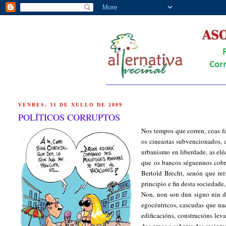
VENRES, 31 DE XULLO DE 2009
POLÍTICOS CORRUPTOS
Nos tempos que corren, coas fa
os cineastas subvencionados, a
urbanismo en liberdade, as elé
que os bancos séguennos cobran
Bertold Brecht, senón que re
principio e fin desta sociedade
Non, non son dun signo nin do
egocéntricos, cascudas que na
edificacións, construcións lev