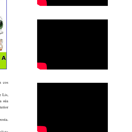
n cos
 Lis,
a súa
erior
osta.
lista