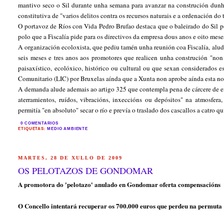
mantivo seco o Sil durante unha semana para avanzar na construción dunha
constitutiva de "varios delitos contra os recursos naturais e a ordenación do t
O portavoz de Ríos con Vida Pedro Brufao destaca que o baleirado do Sil po
polo que a Fiscalía pide para os directivos da empresa dous anos e oito mese
A organización ecoloxista, que pediu tamén unha reunión coa Fiscalía, alud
seis meses e tres anos aos promotores que realicen unha construción "non
paisaxístico, ecolóxico, histórico ou cultural ou que sexan considerados 
Comunitario (LIC) por Bruxelas aínda que a Xunta non aprobe aínda esta no
A demanda alude ademais ao artigo 325 que contempla pena de cárcere de ent
aterramientos, ruídos, vibracións, inxeccións ou depósitos" na atmosfer
permitía "en absoluto" secar o río e prevía o traslado dos cascallos a catro 
0 COMENTARIOS
ETIQUETAS:
MEDIO AMBIENTE
MARTES, 28 DE XULLO DE 2009
OS PELOTAZOS DE GONDOMAR
A promotora do 'pelotazo' anulado en Gondomar oferta compensacións
O Concello intentará recuperar os 700.000 euros que perdeu na permuta