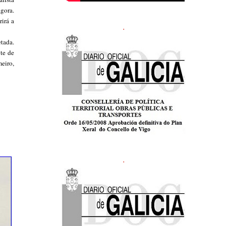
gora.
irá a
.
tada.
te de
eiro,
.