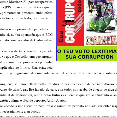
ro e Martínez, SL para recuperar os
lva (PP) no anterior mandato e que o
A promotora xa presentou unha oferta
iación e, sobre todo, por precisar a
lsearon os prezos das parcelas cun
xudicial, nunha operación que o BNG
mandato como rexedor de Carlos Silva,
onstrución de 42 vivendas na parcela
, xa que o Concello tería que afrontar
l que iniciou o proceso acepta unha
plicadas no litixio. Esta esixencia
, un protagonismo determinante: o actual goberno terá que pactar a solució
nguén", se ufanó o 10 de xullo, tres días despois da moción de censura, Afonso de
erno de tránsfugas. Ese lavado de cara, con todo, non acaba de chegar ao área d
udicial de demolición, senón polas turbias evidencias que vai acumulando o ant
entón", afirma o alcalde deposto, Antón Araúxo.
nvocado a unha reunión para tratar o asunto da permuta anulada sen obter resp
s necesariamente a un acordo.
lo, quen se acudiu na demanda contra a permuta antes de escindirse do grupo socia