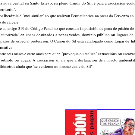
 nova central en Santo Estevo, en pleno Canón do Sil, é para a asociación ecolo
erritorio".
r Iberdrola é "moi similar" ao que realizou Ferroatlántica na presa da Fervenza en
s de cárcere.
e ao artigo 319 do Código Penal no que consta a imposición de pena de prisión de 
 autorizada" en chans destinados a zonas verdes, dominio público ou lugares de 
espazos de especial protección. O Canón do Sil está catalogado como Lugar de Int
rmativa.
re seis meses e catro anos para quen "provoque ou realice" extraccións ou escavac
a, subsolo ou augas. A asociación sinala que a declaración de impacto ambienta
quilómetros aínda que "se vertieron no mesmo canle do Sil".