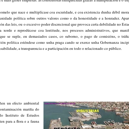
 e máis grises empresas: as construtoras enriquecidas grazas á manipulación e o e
gomelo que nace e multiplícase coa escuridade, e coa existencia dunha débil mora
unidade política sobre outros valores como o da honestidade e a honradez. Apar
ión das leis, ou o excesivo poder discrecional que provoca certa debilidade no Est
ca xorde e reprodúcese coa lentitude, nos procesos administrativos, que manif
 que se suple, en demasiados casos, co suborno, o pago de comisións, o tráfi
upción política esténdese como unha praga cando se exerce unha Gobernanza incipi
abilidade, a transparencia e a participación en todo o relacionado co público.
eñen un efecto ambiental
 contaminación mariña do
lo Instituto de Estudos
en para a flora e a fauna