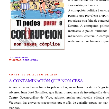
dos amos e señores das maiores
á extorsión, á chantaxe...
A corrupción política é un co
permite que prevaleza a oport
propágase coa falta de concrec
Dereito. A corrupción políti
ineficacia e pouca axilidade
influencias, etcétera. A corr
onde non se combinan a respons
3 COMENTARIOS
ETIQUETAS:
CORRUPCIÓN
XOVES, 30 DE XULLO DE 2009
A CONTAMINACIÓN QUE NON CESA
Á marxe do evidente impacto paisaxístico, os recheos da ría de Vigo t
adverso. Juan José González, que lidera o programa de investigación de
Centro Oceanográfico de Vigo, advirte, nunha publicación editada po
Vigueses, das graves consecuencias que o afán de gañarlle espazo ao mar t
mariñas.