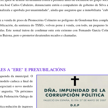
sta José Carlos Cabaleiro, denunciante entón e compañeiro de goberno de Silva a
nalizala e aprobala por unanimidade", aínda que asegurou que a inmobiliaria "cubr
que a venda de pisos de Promocións Colmeiro no polígono de Gondomar fora comple
ublicación, da sentenza do TSXG-, volveu porse á venda, con todo, un pequeno lo
adas. Este xornal tratou de confirmar onte este extremo con Fernando García Colm
 en Baiona, pero o promotor desatendeu recados e chamadas.
ES A "ERE" E PREXUBILACIÓNS
 quenda da municipal. O
 modelo caduca a final de
 negociará o novo modelo
 angustia. "Os próximos
e da Federación Galega de
tica redución de ingresos