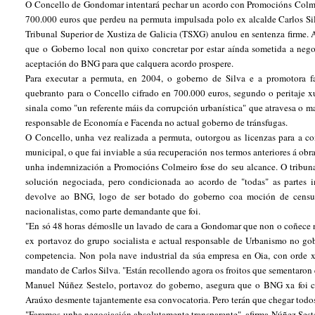
O Concello de Gondomar intentará pechar un acordo con Promocións Colmei
700.000 euros que perdeu na permuta impulsada polo ex alcalde Carlos Si
Tribunal Superior de Xustiza de Galicia (TSXG) anulou en sentenza firme. 
que o Goberno local non quixo concretar por estar aínda sometida a negoc
aceptación do BNG para que calquera acordo prospere.
Para executar a permuta, en 2004, o goberno de Silva e a promotora fa
quebranto para o Concello cifrado en 700.000 euros, segundo o peritaje 
sinala como "un referente máis da corrupción urbanística" que atravesa o 
responsable de Economía e Facenda no actual goberno de tránsfugas.
O Concello, unha vez realizada a permuta, outorgou as licenzas para a c
municipal, o que fai inviable a súa recuperación nos termos anteriores á obra
unha indemnización a Promocións Colmeiro fose do seu alcance. O tribuna
solución negociada, pero condicionada ao acordo de "todas" as partes im
devolve ao BNG, logo de ser botado do goberno coa moción de censura
nacionalistas, como parte demandante que foi.
"En só 48 horas démoslle un lavado de cara a Gondomar que non o coñece ni
ex portavoz do grupo socialista e actual responsable de Urbanismo no gob
competencia. Non pola nave industrial da súa empresa en Oia, con orde x
mandato de Carlos Silva. "Están recollendo agora os froitos que sementaron 
Manuel Núñez Sestelo, portavoz do goberno, asegura que o BNG xa foi co
Araúxo desmente tajantemente esa convocatoria. Pero terán que chegar todo
"Faremos unha negociación absolutamente transparente", afirma Núñez Seste