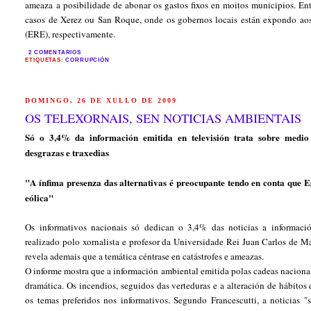
ameaza a posibilidade de abonar os gastos fixos en moitos municipios. En
casos de Xerez ou San Roque, onde os gobernos locais están expondo aos
(ERE), respectivamente.
2 COMENTARIOS
ETIQUETAS:
CORRUPCIÓN
DOMINGO, 26 DE XULLO DE 2009
OS TELEXORNAIS, SEN NOTICIAS AMBIENTAIS
Só o 3,4% da información emitida en televisión trata sobre medio
desgrazas e traxedias
"A ínfima presenza das alternativas é preocupante tendo en conta que E
eólica"
Os informativos nacionais só dedican o 3,4% das noticias a informaci
realizado polo xornalista e profesor da Universidade Rei Juan Carlos de Ma
revela ademais que a temática céntrase en catástrofes e ameazas.
O informe mostra que a información ambiental emitida polas cadeas nacionais
dramática. Os incendios, seguidos das verteduras e a alteración de hábitos 
os temas preferidos nos informativos. Segundo Francescutti, a noticias "s