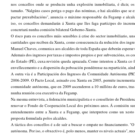
nos concellos onde se produciu unha explosión inmobiliaria, é dicir, os
tamaño. "Nalgúns casos periga o pago das nóminas, e hai alcaldes que se 
pactar prexubilacións", anuncia o máximo responsable da Fegamp e alcalde
iso, os concellos demandarán á Xunta que lles faga partícipes do incre
concretará nunha comisión bilateral Goberno-Xunta.
O risco para os concellos máis sensibles á crise do sector inmobiliario, u
cantidades que reciben da Xunta, como consecuencia da redución dos ingres
Manuel Chaves, comunica aos alcaldes de toda España que deberán esperar 
Ademais dos ingresos por taxas e impostos propios e por subvencións, os co
do Estado (PÉ), cuxa revisión queda aprazada. Como intentou a Xunta co 
envellecemento e a dispersión da poboación pondérense na repartición, aínd
A outra vía é a Participación dos Ingresos da Comunidade Autónoma (PIC
2006-2009. O Pacto Local, asinado coa Xunta en 2005, permite incrementa
comunidade autónoma, que en 2009 ascenderon a 10 millóns de euros, tras
nunha reunión coa executiva da Fegamp.
Na mesma entrevista, a federación municipalista e o conselleiro de Presiden
renovar o Fondo de Cooperación Local dos próximos anos. Á comisión sum
entendemento entre a Xunta e a Fegamp, que interpretou como un xesto
proposta formulada polos alcaldes.
A táctica dos concellos é a de saír a buscar o empate no financiamento. 
autónoma. Por iso, o obxectivo é, polo menos, manter os niveis actuais", re