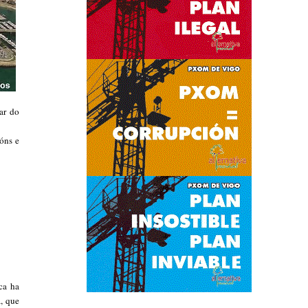
ar do
ións e
ca ha
, que