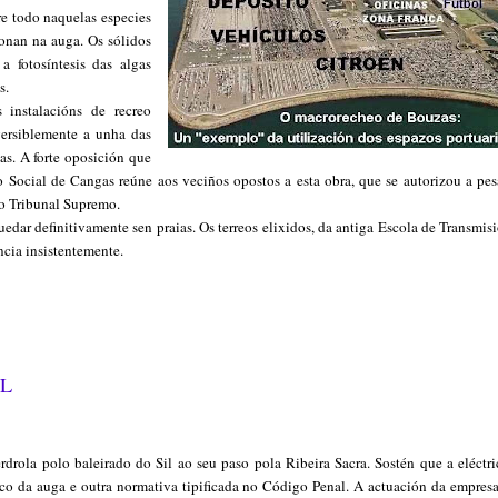
re todo naquelas especies
ionan na auga. Os sólidos
 fotosíntesis das algas
s.
 instalacións de recreo
versiblemente a unha das
as. A forte oposición que
 Social de Cangas reúne aos veciños opostos a esta obra, que se autorizou a pes
do Tribunal Supremo.
edar definitivamente sen praias. Os terreos elixidos, da antiga Escola de Transmis
cia insistentemente.
IL
drola polo baleirado do Sil ao seu paso pola Ribeira Sacra. Sostén que a eléctri
rco da auga e outra normativa tipificada no Código Penal. A actuación da empresa