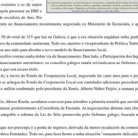
 costeiros e os de maior
expón presentar un ERE e
 socialista de Ares. Por
mento no financiamento recentemente negociado co Ministerio de Economía, e q
ns 50 do total de 315 que hai en Galicia, é que a esa situación engádase unha perd
os da comunidade autónoma. Todo iso, mentres o vicepresidente de Política Territo
un ano máis para abordar o novo modelo de financiamento local.
ncellos contan cunha dobre vía de financiamento. Dun lado, a Participación dos Ing
financiamento autonómico, os concellos galegos tamén reivindicaron ao Goberno 
a que con escaso éxito.
A), a través do Fondo de Cooperación Local, negociado fai catro anos para o pe
r as achegas do Fondo de Cooperación Local con cantidades adicionais procedent
 o millón confirmado polo presidente da Xunta, Alberto Núñez Feijóo, a semana p
cia, Afonso Rueda, acordaron convocar para setembro a primeira reunión que servir
arase posteriormente a Consellería de Facenda. As negociacións ábrense nun cli
 amigable a reforma da Lei do Sólo promovida polo Goberno galego, baseada 
"O que nos preocupa é a perda de ingresos, derivada da menor recadación da comun
coñece Fernández. Todo iso, para facer fronte a unha situación "sumamente delicada